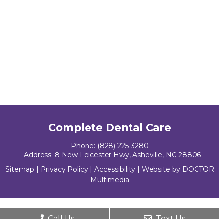
Complete Dental Care
Phone:
(828) 225-3280
Address:
8 New Leicester Hwy, Asheville, NC 28806
Sitemap
|
Privacy Policy
|
Accessibility
|
Website by DOCTOR
Multimedia
Call Us
Text Us