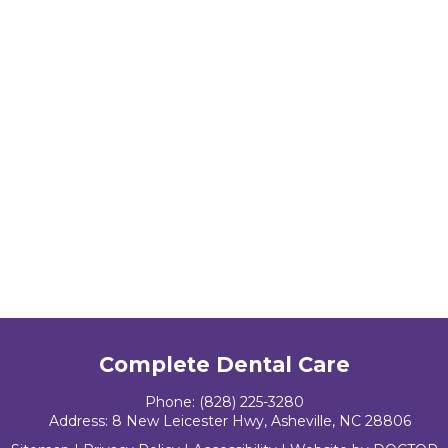
Complete Dental Care
Phone:
(828) 225-3280
Address:
8 New Leicester Hwy, Asheville, NC 28806