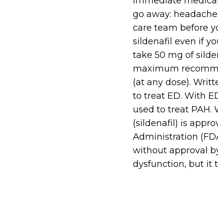
immediate medical h
go away: headache.
care team before yo
sildenafil even if yo
take 50 mg of silde
maximum recommende
(at any dose). Writ
to treat ED. With ED
used to treat PAH. 
(sildenafil) is app
Administration (FD
without approval by
dysfunction, but it