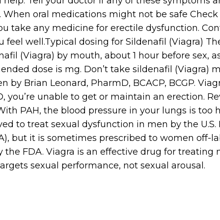
elp. Tell your doctor if any of these symptoms ar
 When oral medications might not be safe Check 
u take any medicine for erectile dysfunction. Con
u feel well.Typical dosing for Sildenafil (Viagra) Th
nafil (Viagra) by mouth, about 1 hour before sex, 
d dose is mg. Don’t take sildenafil (Viagra) m
ten by Brian Leonard, PharmD, BCACP, BCGP. Viagr
, you’re unable to get or maintain an erection. Rev
With PAH, the blood pressure in your lungs is too h
roved to treat sexual dysfunction in men by the U.S
A), but it is sometimes prescribed to women off-l
 the FDA. Viagra is an effective drug for treating 
 targets sexual performance, not sexual arousal.