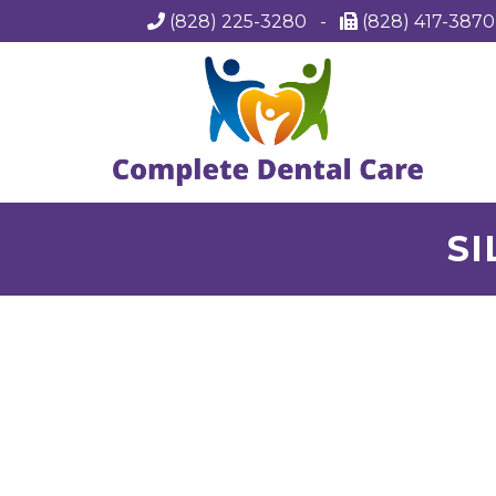
(828) 225-3280
-
(828) 417-387
SI