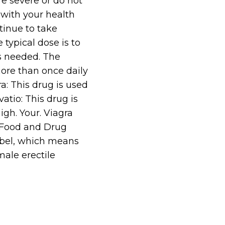
e severe or do not
with your health
tinue to take
e typical dose is to
as needed. The
ore than once daily
a: This drug is used
atio: This drug is
igh. Your. Viagra
. Food and Drug
abel, which means
male erectile