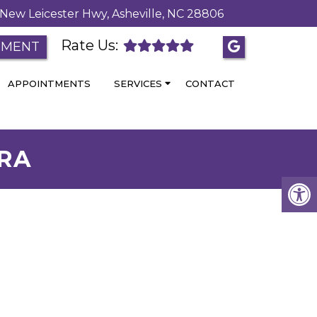
New Leicester Hwy, Asheville, NC 28806
Rate Us:
TMENT
APPOINTMENTS
SERVICES
CONTACT
GRA