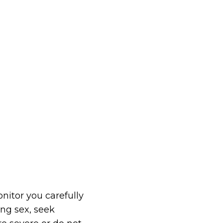
nitor you carefully
ing sex, seek