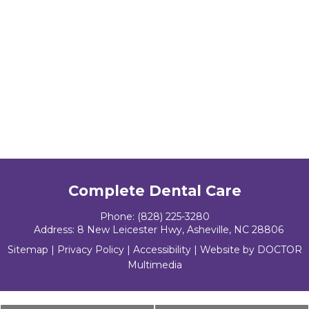
Complete Dental Care
Phone:
(828) 225-3280
Address:
8 New Leicester Hwy, Asheville, NC 28806
Sitemap
|
Privacy Policy
|
Accessibility
|
Website by DOCTOR
Multimedia