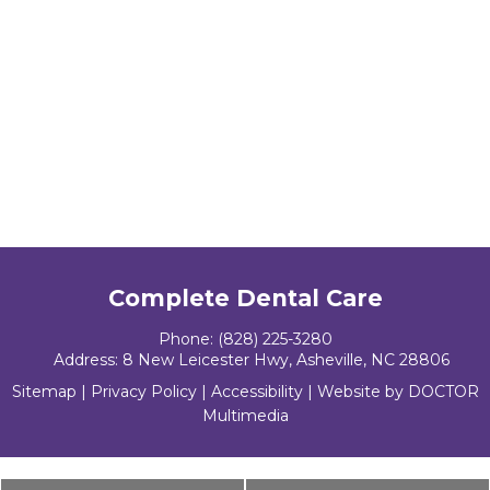
Complete Dental Care
Phone:
(828) 225-3280
Address:
8 New Leicester Hwy, Asheville, NC 28806
Sitemap
|
Privacy Policy
|
Accessibility
|
Website by DOCTOR
Multimedia