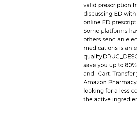
valid prescription 
discussing ED with 
online ED prescript
Some platforms hav
others send an elec
medications is an e
quality.DRUG_DES
save you up to 80%
and . Cart. Transfer
Amazon Pharmacy. F
looking for a less c
the active ingredie