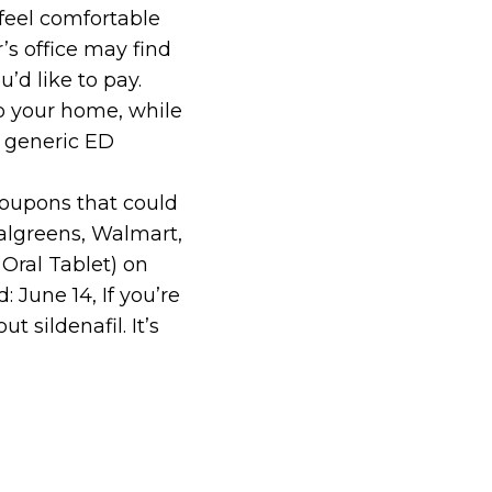
 feel comfortable
’s office may find
’d like to pay.
o your home, while
g generic ED
upons that could
algreens, Walmart,
, Oral Tablet) on
June 14, If you’re
 sildenafil. It’s