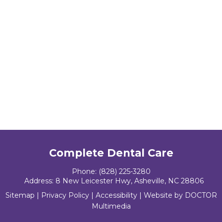
Complete Dental Care
Phone:
(828) 225-3280
Address:
8 New Leicester Hwy, Asheville, NC 28806
Sitemap
|
Privacy Policy
|
Accessibility
|
Website by DOCTOR
Multimedia