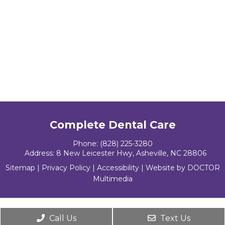
Complete Dental Care
Phone:
(828) 225-3280
Address:
8 New Leicester Hwy, Asheville, NC 28806
Sitemap
|
Privacy Policy
|
Accessibility
|
Website by DOCTOR
Multimedia
Call Us
Text Us