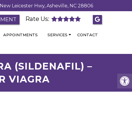
New Leicester Hwy, Asheville, NC 28806
Rate Us:
TMENT
APPOINTMENTS
SERVICES
CONTACT
A (SILDENAFIL) –
R VIAGRA