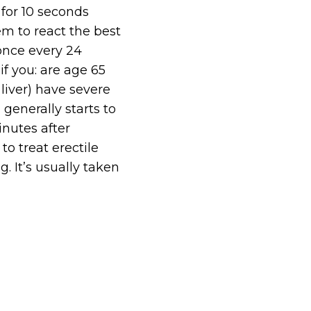
 for 10 seconds
m to react the best
 once every 24
f you: are age 65
 liver) have severe
generally starts to
inutes after
to treat erectile
. It’s usually taken