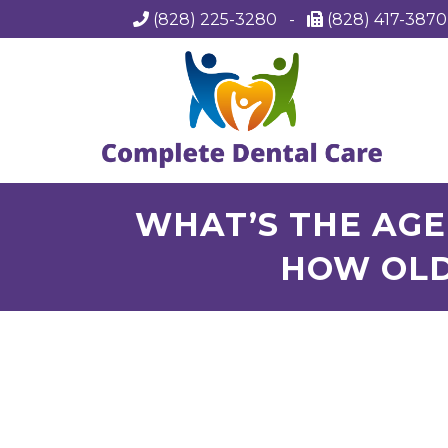
(828) 225-3280
-
(828) 417-387
WHAT’S THE AGE 
HOW OLD