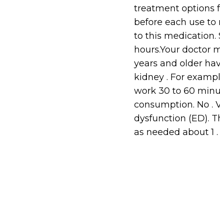
treatment options f
before each use to 
to this medication.
hours.Your doctor m
years and older have
kidney . For exampl
work 30 to 60 minute
consumption. No . Vi
dysfunction (ED). T
as needed about 1 .