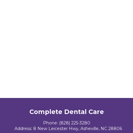
Complete Dental Care
Phone:
(828) 225-3280
Address:
8 New Leicester Hwy, Asheville, NC 28806