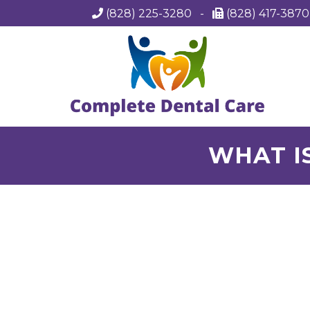
(828) 225-3280
-
(828) 417-387
WHAT I