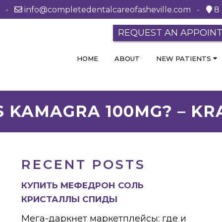
0 -
info@completedentalcareofasheville.com
-
8 
REQUEST AN APPOIN
HOME
ABOUT
NEW PATIENTS
S KAMAGRA 100MG? – K
RECENT POSTS
КУПИТЬ МЕФЕДРОН СОЛЬ
КРИСТАЛЛЫ СПИДЫ
Мега-даркнет маркетплейсы: где и