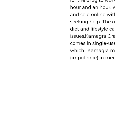
for the drug to work
hour and an hour. 
and sold online wit
seeking help. The 
diet and lifestyle 
issues.Kamagra Oral
comes in single-use 
which . Kamagra mg 
(impotence) in men.