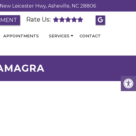
New Leicester Hwy, Asheville, NC 28806
Rate Us:
TMENT
APPOINTMENTS
SERVICES
CONTACT
RAMAGRA