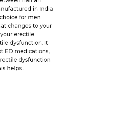
 between half an
nufactured in India
 choice for men
hat changes to your
your erectile
le dysfunction. It
ost ED medications,
rectile dysfunction
is helps .