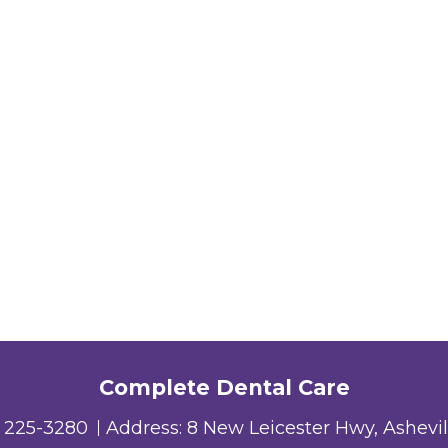
Complete Dental Care
) 225-3280
Address:
8 New Leicester Hwy, Ashevi