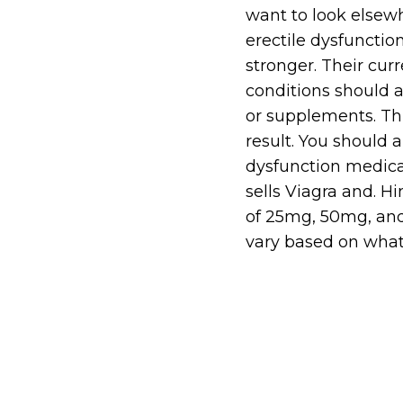
want to look elsewh
erectile dysfunctio
stronger. Their curr
conditions should 
or supplements. Thi
result. You should 
dysfunction medica
sells Viagra and. H
of 25mg, 50mg, and
vary based on what