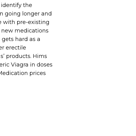
identify the
on going longer and
e with pre-existing
ng new medications
 gets hard as a
r erectile
s’ products. Hims
ric Viagra in doses
Medication prices