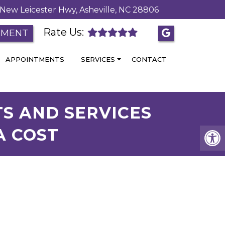
New Leicester Hwy, Asheville, NC 28806
Rate Us:
TMENT
APPOINTMENTS
SERVICES
CONTACT
TS AND SERVICES
A COST