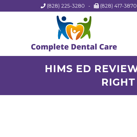
(828) 225-3280
-
(828) 417-387
HIMS ED REVIEW
RIGHT