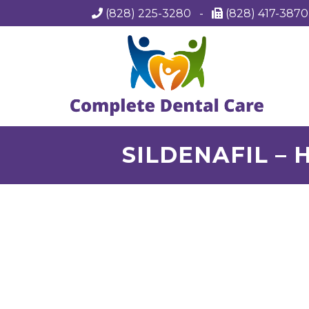
(828) 225-3280
-
(828) 417-387
SILDENAFIL – 