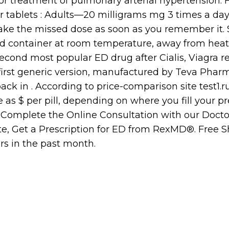
or treatment of pulmonary arterial hypertension: 
 tablets : Adults—20 milligrams mg 3 times a day.
 take the missed dose as soon as you remember it. 
ed container at room temperature, away from heat
second most popular ED drug after Cialis, Viagra re
first generic version, manufactured by Teva Pharm
ck in . According to price-comparison site test1.r
tle as $ per pill, depending on where you fill your pr
Complete the Online Consultation with our Doctor
te, Get a Prescription for ED from RexMD®. Free 
ors in the past month.