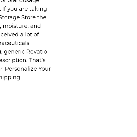
For oral dosage
 If you are taking
Storage Store the
, moisture, and
ceived a lot of
aceuticals,
u, generic Revatio
escription. That’s
. Personalize Your
Shipping