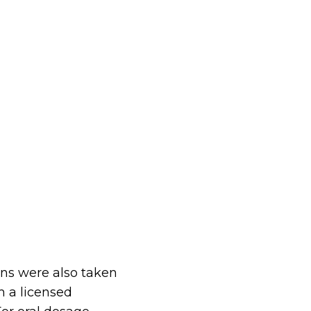
ons were also taken
m a licensed