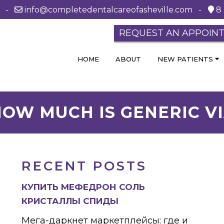
0 -
info@completedentalcareofasheville.com
-
8 
REQUEST AN APPOIN
HOME
ABOUT
NEW PATIENTS
HOW MUCH IS GENERIC V
RECENT POSTS
КУПИТЬ МЕФЕДРОН СОЛЬ
КРИСТАЛЛЫ СПИДЫ
Мега-даркнет маркетплейсы: где и