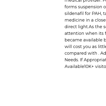
medical provider. F
forms suspension or
sildenafil for PAH,
medicine in a clos
direct light.As the 
attention when its 
became available ba
will cost you as lit
compared with . Ad
Needs. If Appropria
Available10K+ visit