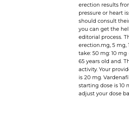
erection results fr
pressure or heart i
should consult thei
you can get the hel
editorial process. T
erection.mg, 5 mg,
take: 50 mg: 10 mg
65 years old and. T
activity. Your prov
is 20 mg. Vardenafi
starting dose is 10
adjust your dose b