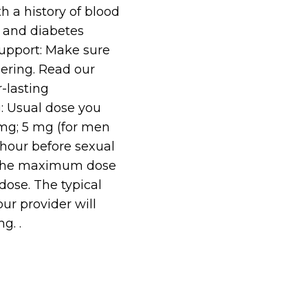
h a history of blood
, and diabetes
support: Make sure
dering. Read our
r-lasting
: Usual dose you
mg; 5 mg (for men
 hour before sexual
e. The maximum dose
dose. The typical
ur provider will
g. .