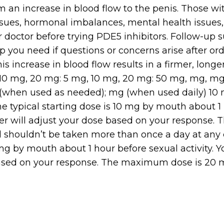
om an increase in blood flow to the penis. Those wit
ssues, hormonal imbalances, mental health issues
r doctor before trying PDE5 inhibitors. Follow-up 
p you need if questions or concerns arise after or
his increase in blood flow results in a firmer, longe
 10 mg, 20 mg: 5 mg, 10 mg, 20 mg: 50 mg, mg, mg
 (when used as needed); mg (when used daily) 10 
he typical starting dose is 10 mg by mouth about 1
ider will adjust your dose based on your respons
l shouldn’t be taken more than once a day at any 
 mg by mouth about 1 hour before sexual activity. Yo
ased on your response. The maximum dose is 20 m