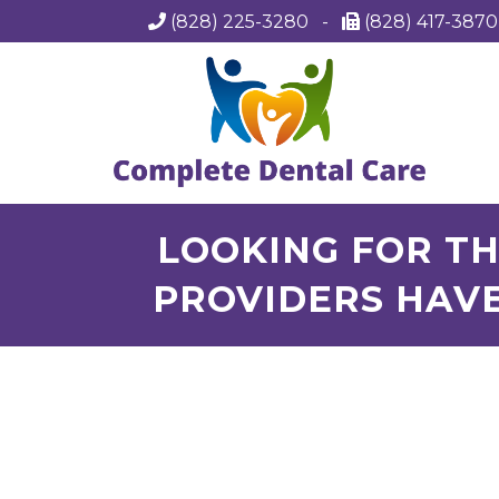
(828) 225-3280
-
(828) 417-387
LOOKING FOR TH
PROVIDERS HAVE