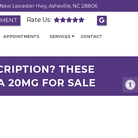
New Leicester Hwy, Asheville, NC 28806
Rate Us:
TMENT
APPOINTMENTS
SERVICES
CONTACT
CRIPTION? THESE
A 20MG FOR SALE