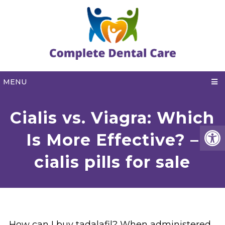
MENU
Cialis vs. Viagra: Which
Is More Effective? –
cialis pills for sale
How can I buy tadalafil? When administered