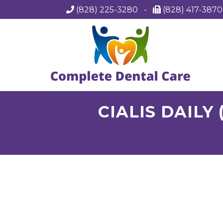
(828) 225-3280
-
(828) 417-387
CIALIS DAILY