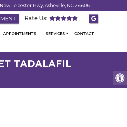
New Leicester Hwy, Asheville, NC 28806
Rate Us:
TMENT
APPOINTMENTS
SERVICES
CONTACT
GET TADALAFIL