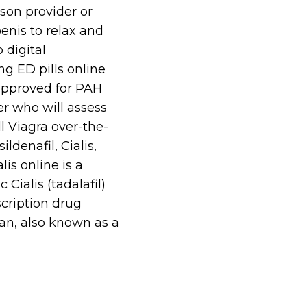
son provider or
enis to relax and
 digital
ng ED pills online
approved for PAH
er who will assess
ll Viagra over-the-
ldenafil, Cialis,
lis online is a
 Cialis (tadalafil)
scription drug
lan, also known as a