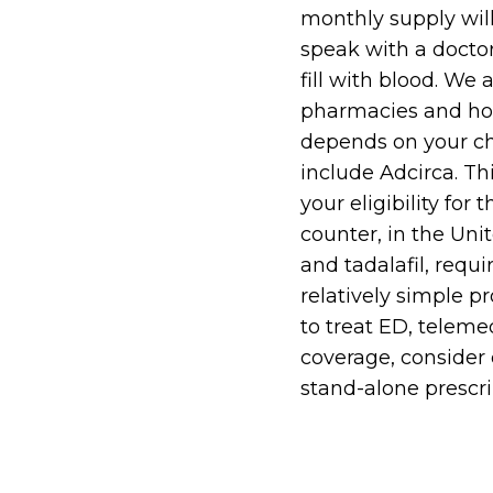
monthly supply will
speak with a doctor
fill with blood. We 
pharmacies and home
depends on your ch
include Adcirca. Th
your eligibility for
counter, in the Unit
and tadalafil, requi
relatively simple pr
to treat ED, teleme
coverage, consider 
stand-alone prescri