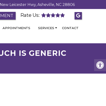
New Leicester Hwy, Asheville, NC 28806
Rate Us:
TMENT
APPOINTMENTS
SERVICES
CONTACT
UCH IS GENERIC