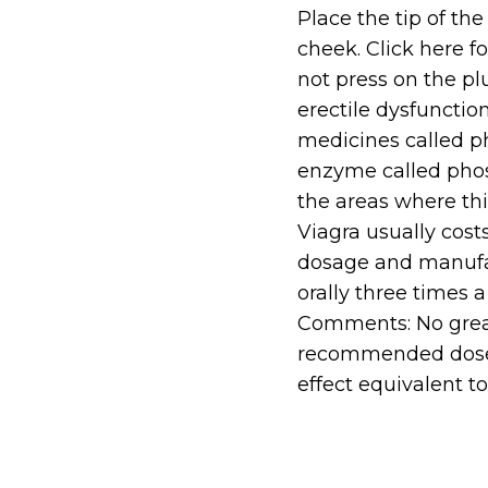
Place the tip of th
cheek. Click here f
not press on the pl
erectile dysfunctio
medicines called p
enzyme called phos
the areas where th
Viagra usually cos
dosage and manufac
orally three times a
Comments: No great
recommended dose. 
effect equivalent t