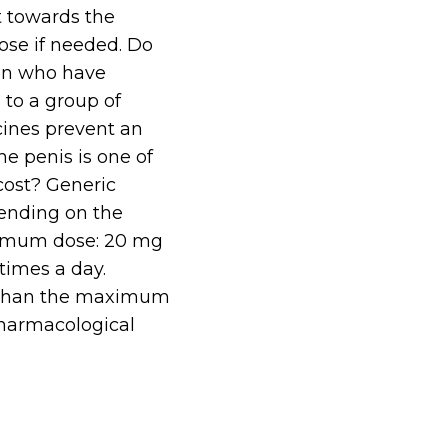
it towards the
ose if needed. Do
 men who have
 to a group of
cines prevent an
e penis is one of
cost? Generic
pending on the
aximum dose: 20 mg
 times a day.
r than the maximum
pharmacological