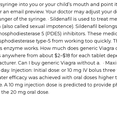
e syringe into you or your child’s mouth and point 
or an email preview. Your doctor may adjust your d
unger of the syringe. · Sildenafil is used to treat
n (also called sexual impotence). Sildenafil belongs
hosphodiesterase 5 (PDE5) inhibitors. These medi
phodiesterase type-5 from working too quickly. Th
is enzyme works. How much does generic Viagra 
ts anywhere from about $2–$18 for each tablet de
turer. Can I buy generic Viagra without a. · M
 day. Injection: Initial dose: or 10 mg IV bolus three
er efficacy was achieved with oral doses highe
A 10 mg injection dose is predicted to provide 
o the 20 mg oral dose.