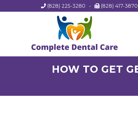
(828) 225-3280
-
(828) 417-387
HOW TO GET GE