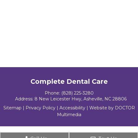
Complete Dental Care
Phone:
(828) 225-3280
Address:
8 New Leicester Hwy, Asheville, NC 28806
Sitemap
|
Privacy Policy
|
Accessibility
|
Website by DOCTOR
Multimedia