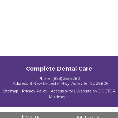
Complete Dental Care
Phone:
(828) 225-3280
Address:
8 New Leicester Hwy, Asheville, NC 28806
Sitemap
|
Privacy Policy
|
Accessibility
|
Website by DOCTOR
Multimedia
Call Us
Text Us