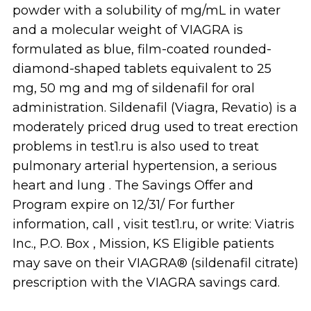
powder with a solubility of mg/mL in water
and a molecular weight of VIAGRA is
formulated as blue, film-coated rounded-
diamond-shaped tablets equivalent to 25
mg, 50 mg and mg of sildenafil for oral
administration. Sildenafil (Viagra, Revatio) is a
moderately priced drug used to treat erection
problems in test1.ru is also used to treat
pulmonary arterial hypertension, a serious
heart and lung . The Savings Offer and
Program expire on 12/31/ For further
information, call , visit test1.ru, or write: Viatris
Inc., P.O. Box , Mission, KS Eligible patients
may save on their VIAGRA® (sildenafil citrate)
prescription with the VIAGRA savings card.